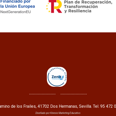
mino de los Frailes, 41702 Dos Hermanas, Sevilla. Tel. 95 472 
Diseñado por Kinesis Marketing Educativo