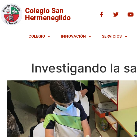
Colegio San
Hermenegildo
COLEGIO
INNOVACIÓN
SERVICIOS
Investigando la s