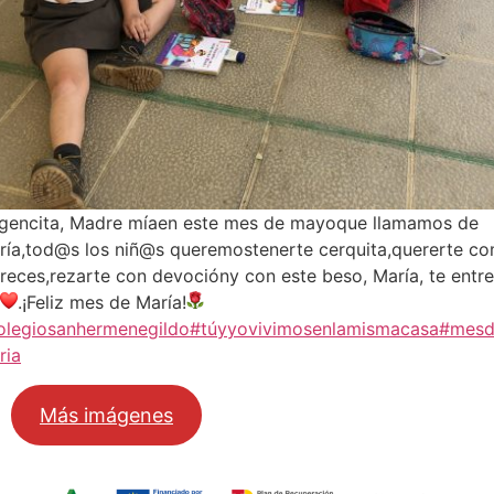
rgencita, Madre míaen este mes de mayoque llamamos de
ría,tod@s los niñ@s queremostenerte cerquita,quererte c
reces,rezarte con devocióny con este beso, María, te entr
i
.¡Feliz mes de María!
olegiosanhermenegildo
#túyyovivimosenlamismacasa
#mes
ria
Más imágenes