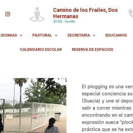
Camino de los Frailes, Dos
Hermanas
41702 - Sevilla
IDIOMAS
PASTORAL
SECRETARÍA
EDUCAMOS
CALENDARIO ESCOLAR
RESERVA DE ESPACIOS
El plogging es una ver
especial conciencia s
(Suecia) y une el depo
salir a correr mientra
encontrando en el camin
expresión sueca “plock
práctica que se ha ex