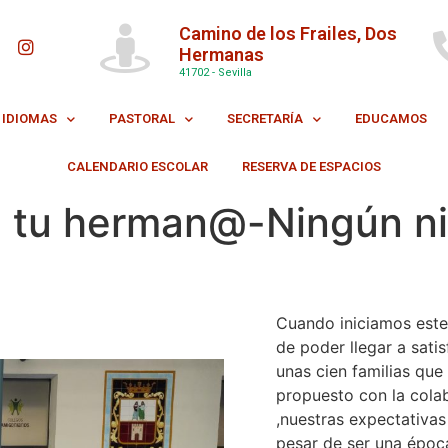
Camino de los Frailes, Dos
Hermanas
41702 - Sevilla
IDIOMAS
PASTORAL
SECRETARÍA
EDUCAMOS
CALENDARIO ESCOLAR
RESERVA DE ESPACIOS
 tu herman@-Ningún niñ
Cuando iniciamos est
de poder llegar a sati
unas cien familias que
propuesto con la cola
,nuestras expectativas
pesar de ser una époc