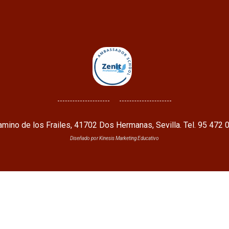
mino de los Frailes, 41702 Dos Hermanas, Sevilla. Tel. 95 472 
Diseñado por Kinesis Marketing Educativo